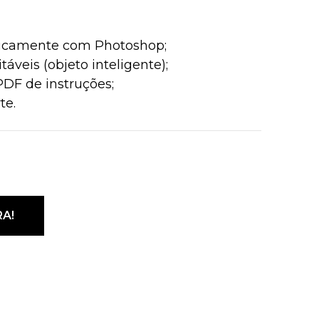
icamente com Photoshop;
táveis (objeto inteligente);
PDF de instruções;
te.
A!