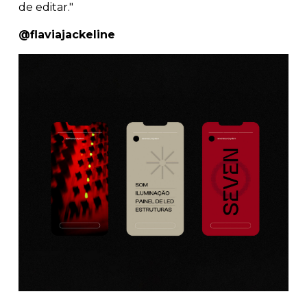
de editar."
@flaviajackeline