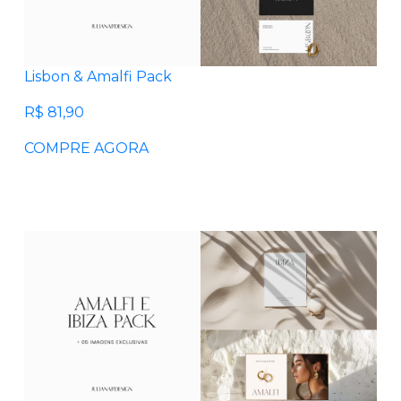
Lisbon & Amalfi Pack
R$ 81,90
COMPRE AGORA
UE É