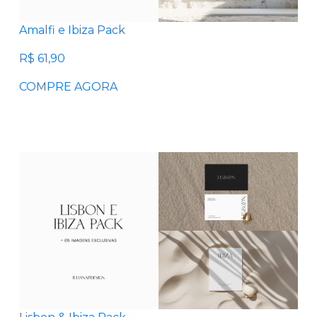
ÍCIOS
Amalfi e Ibiza Pack
RA
R$ 61,90
M É
COMPRE AGORA
A.Q
SSE A
OJA